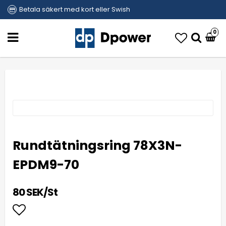
Betala säkert med kort eller Swish
0
Rundtätningsring 78X3N-
EPDM9-70
80 SEK/St