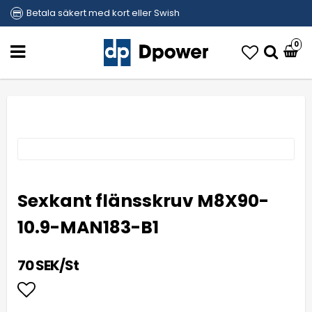
Betala säkert med kort eller Swish
0
Sexkant flänsskruv M8X90-
10.9-MAN183-B1
70 SEK/St