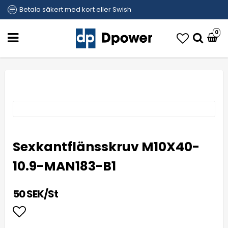
Betala säkert med kort eller Swish
0
Sexkantflänsskruv M10X40-
10.9-MAN183-B1
50 SEK/St