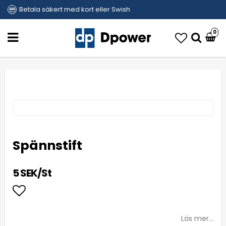
Betala säkert med kort eller Swish
0
Spännstift
5 SEK/St
Lägg till i favoritlistan
Läs mer...