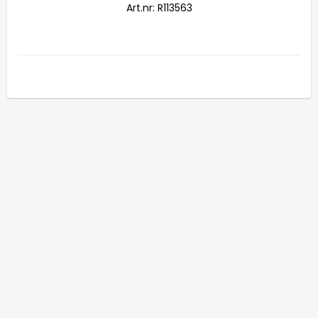
Art.nr: R113563