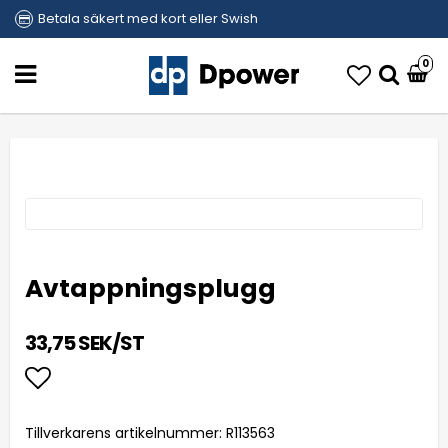
Betala säkert med kort eller Swish
0
Avtappningsplugg
33,75 SEK/ST
Lägg till i favoritlistan
Tillverkarens artikelnummer: R113563