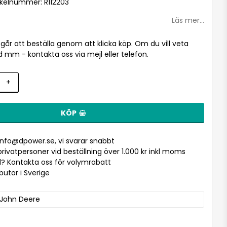
tikelnummer: R112203
Läs mer...
l går att beställa genom att klicka köp. Om du vill veta
d mm - kontakta oss via mejl eller telefon.
+
KÖP
info@dpower.se
, vi svarar snabbt
r privatpersoner vid beställning över 1.000 kr inkl moms
? Kontakta oss för volymrabatt
ibutör i Sverige
John Deere