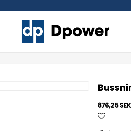
Bussni
876,25 SE
Lägg till 