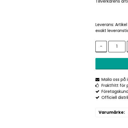
Tillverkarens ar
Leverans:
Artike
exakt leveransti
-
Maila oss på
Fraktfritt fö
Företagskund
Officiell distr
Varumärke