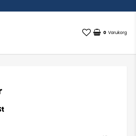
0
Varukorg
r
St
i favoritlistan