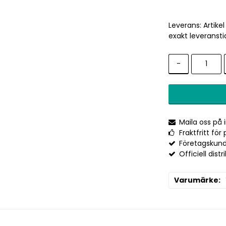
Leverans:
Artike
exakt leveransti
-
Maila oss på
Fraktfritt fö
Företagskund
Officiell distr
Varumärke