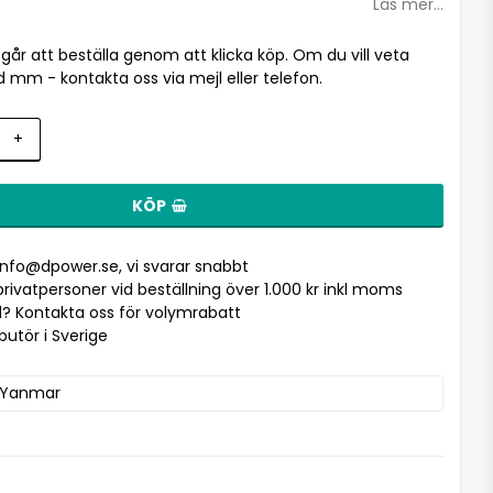
Läs mer...
l går att beställa genom att klicka köp. Om du vill veta
d mm - kontakta oss via mejl eller telefon.
+
KÖP
info@dpower.se
, vi svarar snabbt
r privatpersoner vid beställning över 1.000 kr inkl moms
? Kontakta oss för volymrabatt
ibutör i Sverige
Yanmar