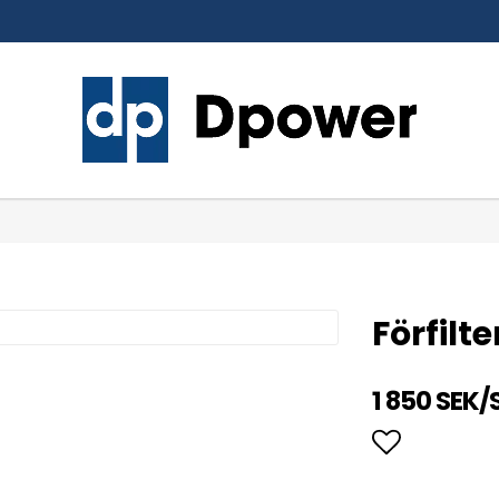
Förfilte
1 850 SEK/
Lägg till 