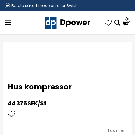
Betala säkert med kort eller Swish
0
Hus kompressor
44 375 SEK/St
Lägg till i favoritlistan
Läs mer...