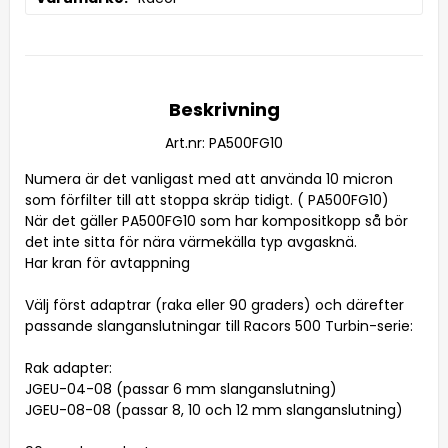
Beskrivning
Art.nr: PA500FG10
Numera är det vanligast med att använda 10 micron 
som förfilter till att stoppa skräp tidigt. ( PA500FG10)

När det gäller PA500FG10 som har kompositkopp så bör 
det inte sitta för nära värmekälla typ avgasknä.

Har kran för avtappning

Välj först adaptrar (raka eller 90 graders) och därefter 
passande slanganslutningar till Racors 500 Turbin-serie:

Rak adapter:

JGEU-04-08 (passar 6 mm slanganslutning)

JGEU-08-08 (passar 8, 10 och 12 mm slanganslutning)
