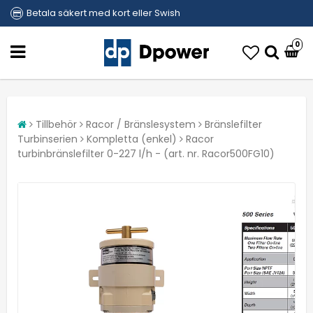
Betala säkert med kort eller Swish
0
Tillbehör
Racor / Bränslesystem
Bränslefilter
Turbinserien
Kompletta (enkel)
Racor
turbinbränslefilter 0-227 l/h - (art. nr. Racor500FG10)