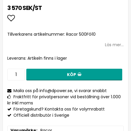
3 570 SEK/ST
Lägg till i favoritlistan
Tillverkarens artikelnummer: Racor 500FG10
Läs mer...
Leverans:
Artikeln finns i lager
KÖP
Maila oss på
info@dpower.se
, vi svarar snabbt
Fraktfritt för privatpersoner vid beställning över 1.000
kr inkl moms
Företagskund? Kontakta oss för volymrabatt
Officiell distributör i Sverige
Varumärke
Racor