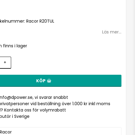
i favoritlistan
rtikelnummer: Racor R20TUL
Läs mer...
n finns i lager
+
KÖP
info@dpower.se
, vi svarar snabbt
r privatpersoner vid beställning över 1.000 kr inkl moms
? Kontakta oss för volymrabatt
ibutör i Sverige
Racor