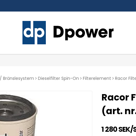
/ Bränslesystem
Dieselfilter Spin-On
Filterelement
Racor Filt
Racor F
(art. n
1 280 SEK/