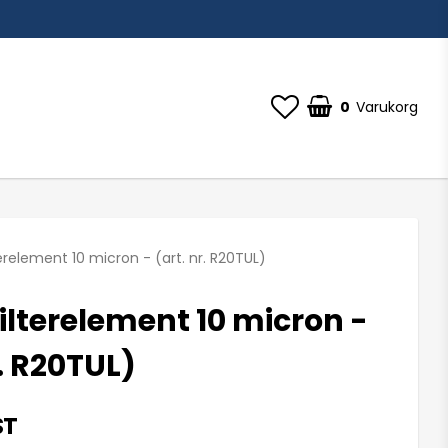
0
Varukorg
erelement 10 micron - (art. nr. R20TUL)
ilterelement 10 micron -
r. R20TUL)
ST