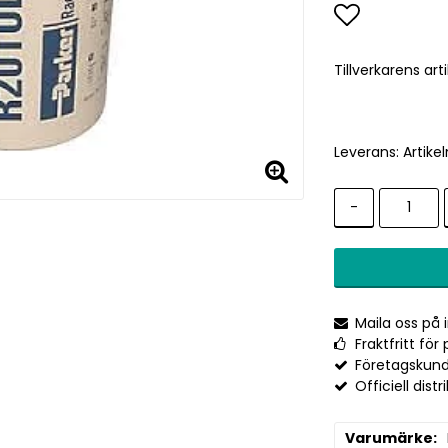
Lägg till 
Tillverkarens a
Leverans:
Artikel
-
Maila oss på
Fraktfritt fö
Företagskund
Officiell distr
Varumärke