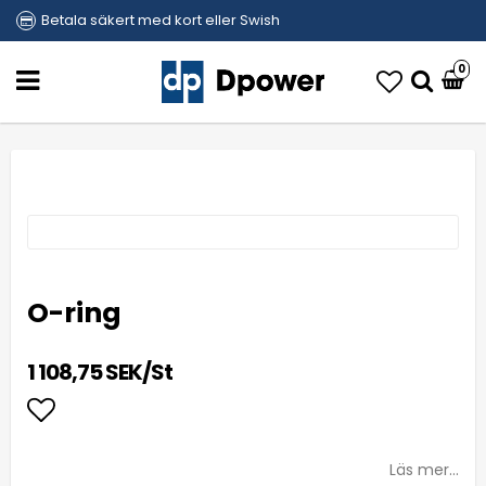
Betala säkert med kort eller Swish
0
O-ring
1 108,75 SEK/St
Lägg till i favoritlistan
Läs mer...