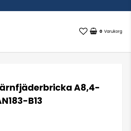
0
Varukorg
tjärnfjäderbricka A8,4-
N183-B13