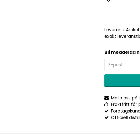
Lägg till 
Leverans:
Artike
exakt leveransti
Bli meddelad n
Maila oss på
Fraktfritt fö
Företagskund
Officiell distr