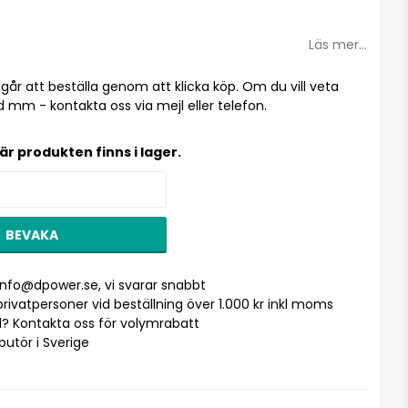
i favoritlistan
Läs mer...
l går att beställa genom att klicka köp. Om du vill veta
d mm - kontakta oss via mejl eller telefon.
är produkten finns i lager.
BEVAKA
info@dpower.se
, vi svarar snabbt
r privatpersoner vid beställning över 1.000 kr inkl moms
? Kontakta oss för volymrabatt
ibutör i Sverige