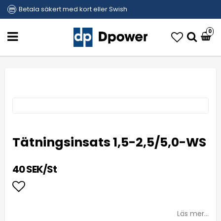
Betala säkert med kort eller Swish
0
Tätningsinsats 1,5-2,5/5,0-WS
40 SEK/St
Lägg till i favoritlistan
Läs mer...