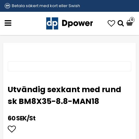
Betala säkert med kort eller Swish
0
Utvändig sexkant med rund
sk BM8X35-8.8-MAN18
60 SEK/St