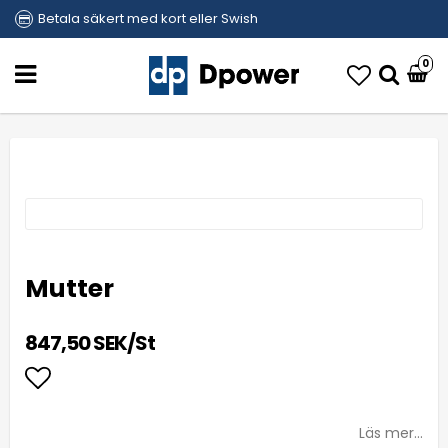
Betala säkert med kort eller Swish
0
Mutter
847,50 SEK/St
Lägg till i favoritlistan
Läs mer...