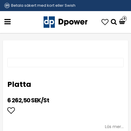
Betala säkert med kort eller Swish
0
Platta
6 262,50 SEK/St
Lägg till i favoritlistan
Läs mer...