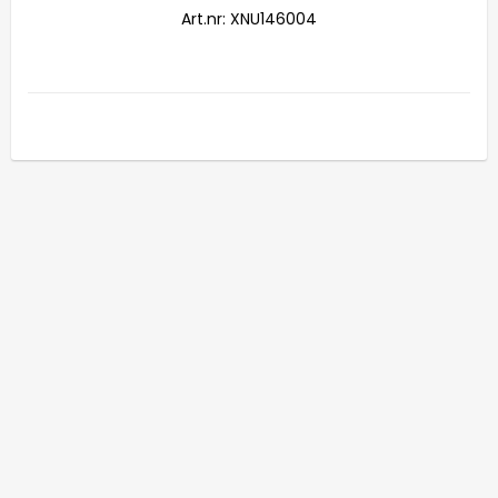
Art.nr: XNU146004