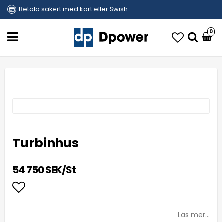
Betala säkert med kort eller Swish
0
Turbinhus
54 750 SEK/St
Lägg till i favoritlistan
Läs mer...