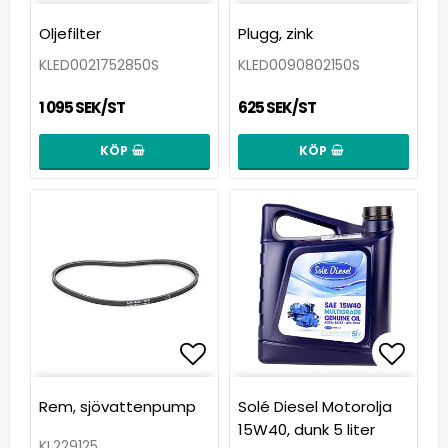
Lägg till i favoritlista
Lägg t
Oljefilter
Plugg, zink
KLED0021752850S
KLED0090802150S
1 095 SEK/ST
625 SEK/ST
KÖP
KÖP
Lägg till i favoritlista
Lägg t
Rem, sjövattenpump
Solé Diesel Motorolja
15W40, dunk 5 liter
KL229125