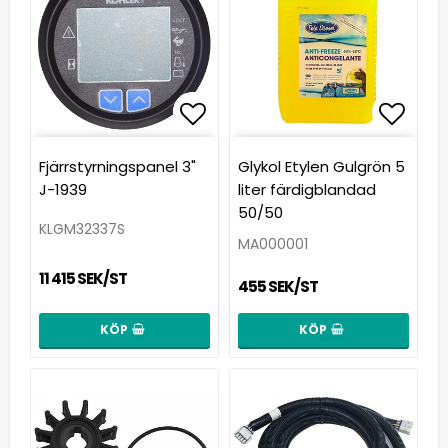
Lägg till i favoritlista
Lägg till i favoritlista
Lägg t
Fjärrstyrningspanel 3"
Glykol Etylen Gulgrön 5
J-1939
liter färdigblandad
50/50
KLGM32337S
MA000001
11 415 SEK/ST
455 SEK/ST
KÖP
KÖP