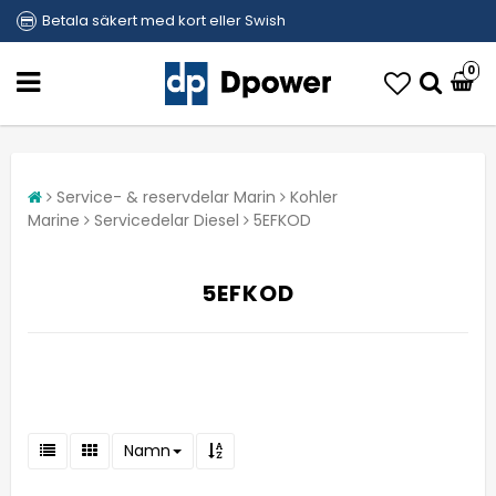
Betala säkert med kort eller Swish
0
Service- & reservdelar Marin
Kohler
Marine
Servicedelar Diesel
5EFKOD
5EFKOD
Namn