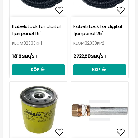
Lägg till i favoritlista
Lägg till i favoritlista
Lägg t
Lägg t
Kabelstock för digital
Kabelstock för digital
fjärrpanel 15'
fjärrpanel 25'
KLGM32333KP1
KLGM32333KP2
1 815 SEK/ST
2 722,50 SEK/ST
KÖP
KÖP