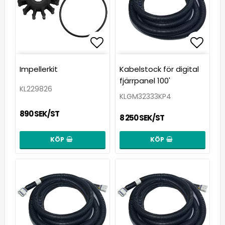
Lägg till i favoritlista
Lägg t
Lägg t
Impellerkit
Kabelstock för digital
fjärrpanel 100'
KL229826
KLGM32333KP4
890 SEK/ST
8 250 SEK/ST
KÖP
KÖP