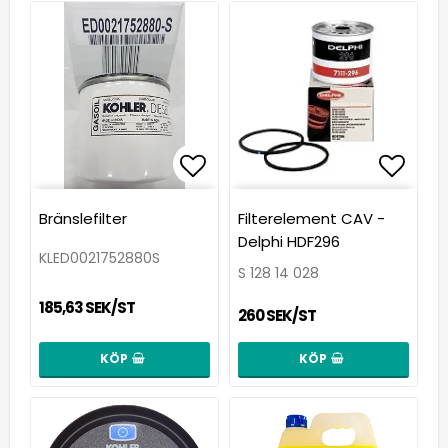
Lägg till i favoritlista
Lägg t
Bränslefilter
Filterelement CAV -
Delphi HDF296
KLED0021752880S
S 128 14 028
185,63 SEK/ST
260 SEK/ST
KÖP
KÖP