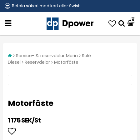
Betala säkert med kort eller Swish
0
Service- & reservdelar Marin
Solé
Diesel
Reservdelar
Motorfäste
Motorfäste
1 175 SEK/St