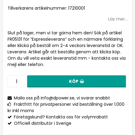
Lägg till i favoritlistan
Tillverkarens artikelnummer: 17210001
Läs mer...
Slut på lager, men vi tar gärna hem den! Sök på artikel
FR05131 för ”Expressleverans” och en närmare förklaring
eller klicka på beställ om 2-4 veckors leveranstid är OK.
Leverans:
Artikel går att beställa genom att klicka köp.
Om du vill veta exakt leveranstid mm - kontakta oss via
mejl eller telefon.
KÖP
Maila oss på
info@dpower.se
, vi svarar snabbt
Fraktfritt för privatpersoner vid beställning över 1.000
kr inkl moms
Företagskund? Kontakta oss för volymrabatt
Officiell distributör i Sverige