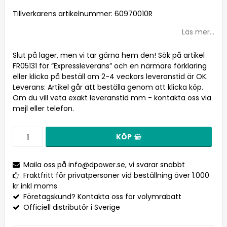
Lägg till i favoritlistan
Tillverkarens artikelnummer: 60970010R
Läs mer...
Slut på lager, men vi tar gärna hem den! Sök på artikel
FR05131 för ”Expressleverans” och en närmare förklaring
eller klicka på beställ om 2-4 veckors leveranstid är OK.
Leverans:
Artikel går att beställa genom att klicka köp.
Om du vill veta exakt leveranstid mm - kontakta oss via
mejl eller telefon.
KÖP
Maila oss på
info@dpower.se
, vi svarar snabbt
Fraktfritt för privatpersoner vid beställning över 1.000
kr inkl moms
Företagskund? Kontakta oss för volymrabatt
Officiell distributör i Sverige