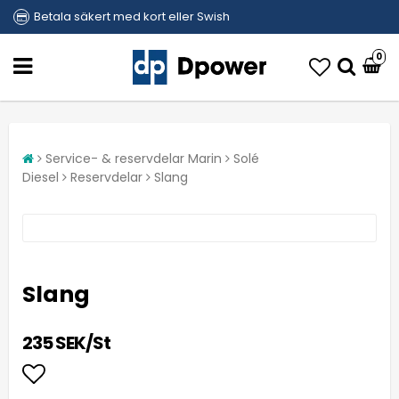
Betala säkert med kort eller Swish
0
Service- & reservdelar Marin
Solé
Diesel
Reservdelar
Slang
Slang
235 SEK/St