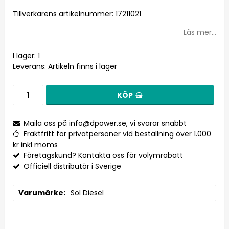
Lägg till i favoritlistan
Tillverkarens artikelnummer: 17211021
Läs mer...
I lager: 1
Leverans:
Artikeln finns i lager
KÖP
Maila oss på
info@dpower.se
, vi svarar snabbt
Fraktfritt för privatpersoner vid beställning över 1.000
kr inkl moms
Företagskund? Kontakta oss för volymrabatt
Officiell distributör i Sverige
Varumärke
Sol Diesel