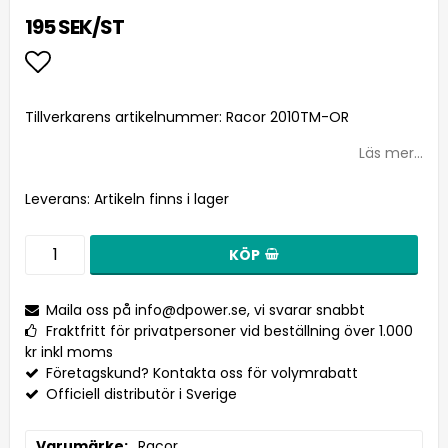
195 SEK/ST
Lägg till i favoritlistan
Tillverkarens artikelnummer: Racor 2010TM-OR
Läs mer...
Leverans:
Artikeln finns i lager
KÖP
Maila oss på
info@dpower.se
, vi svarar snabbt
Fraktfritt för privatpersoner vid beställning över 1.000
kr inkl moms
Företagskund? Kontakta oss för volymrabatt
Officiell distributör i Sverige
Varumärke
Racor