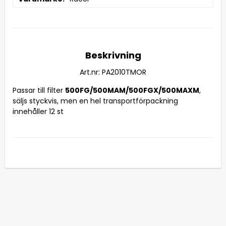
Beskrivning
Art.nr: PA2010TMOR
Passar till filter 
500FG/500MAM/500FGX/500MAXM
, 

säljs styckvis, men en hel transportförpackning 
innehåller 12 st