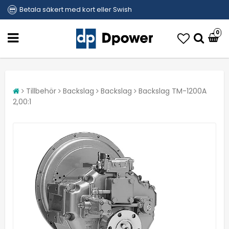
Betala säkert med kort eller Swish
0
Tillbehör
Backslag
Backslag
Backslag TM-1200A
2,00:1