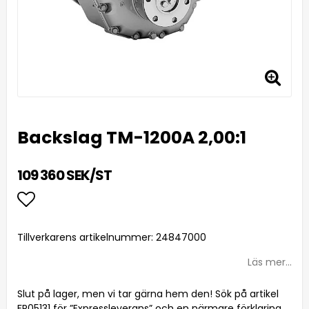
Backslag TM-1200A 2,00:1
109 360 SEK/ST
Lägg till i favoritlistan
Tillverkarens artikelnummer: 24847000
Läs mer...
Slut på lager, men vi tar gärna hem den! Sök på artikel
FR05131 för ”Expressleverans” och en närmare förklaring