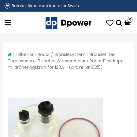
Betala säkert med kort eller Swish
0
Tillbehör
Racor / Bränslesystem
Bränslefilter
Turbinserien
Tillbehör & reservdelar
Racor Plastkopp
m. dräneringskran för 120A - (art. nr. RK10215)