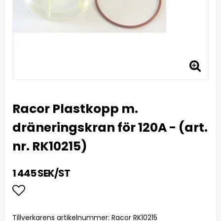
Racor Plastkopp m.
dräneringskran för 120A - (art.
nr. RK10215)
1 445 SEK/ST
Lägg till i favoritlistan
Tillverkarens artikelnummer: Racor RK10215