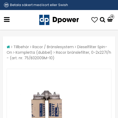
Betala säkert med kort eller Swish
0
Tillbehör
Racor / Bränslesystem
Dieselfilter Spin-
On
Kompletta (dubbel)
Racor bränslefilter, 0-2x227l/h
- (art. nr. 75/B32009M-10)