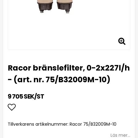
Racor bränslefilter, 0-2x227l/h
- (art. nr. 75/B32009M-10)
9 705 SEK/ST
Lägg till i favoritlistan
Tillverkarens artikelnummer: Racor 75/B32009M-10
Läs mer...