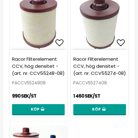
Lägg till i favoritlista
Lägg t
Racor Filterelement
Racor Filterelement
CCV, hög densitet -
CCV, hög densitet -
(art. nr. CCV55248-08)
(art. nr. CCV55274-08)
PACCV5524808
PACCV5527408
990 SEK/ST
1 460 SEK/ST
KÖP
KÖP