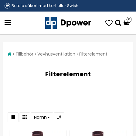
Betala säkert med kort eller Swish
0
Tillbehör
Vevhusventilation
Filterelement
Filterelement
Namn