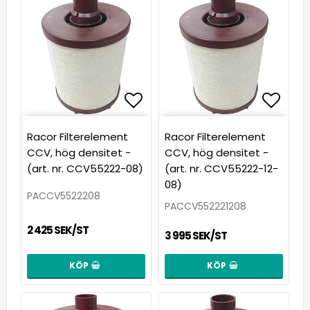
Lägg till i favoritlista
Lägg t
Racor Filterelement
Racor Filterelement
CCV, hög densitet -
CCV, hög densitet -
(art. nr. CCV55222-08)
(art. nr. CCV55222-12-
08)
PACCV5522208
PACCV552221208
2 425 SEK/ST
3 995 SEK/ST
KÖP
KÖP