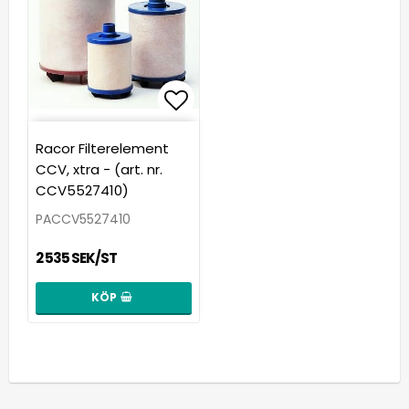
Lägg till i favoritlista
Racor Filterelement
CCV, xtra - (art. nr.
CCV5527410)
PACCV5527410
2 535 SEK/ST
KÖP